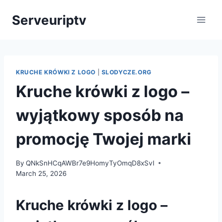
Skip
Serveuriptv
to
content
KRUCHE KRÓWKI Z LOGO
|
SLODYCZE.ORG
Kruche krówki z logo –
wyjątkowy sposób na
promocję Twojej marki
By
QNkSnHCqAWBr7e9HomyTyOmqD8xSvI
March 25, 2026
Kruche krówki z logo –