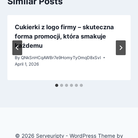
Similar Posts
Cukierki z logo firmy – skuteczna
forma promocji, która smakuje
każdemu
By
QNkSnHCqAWBr7e9HomyTyOmqD8xSvI
April 1, 2026
© 2026 Serveuriptv - WordPress Theme by