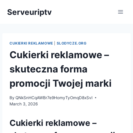
Skip
Serveuriptv
to
content
CUKIERKI REKLAMOWE
|
SLODYCZE.ORG
Cukierki reklamowe –
skuteczna forma
promocji Twojej marki
By
QNkSnHCqAWBr7e9HomyTyOmqD8xSvI
March 3, 2026
Cukierki reklamowe –