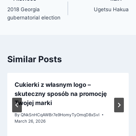
Post
2018 Georgia
Ugetsu Hakua
navigation
gubernatorial election
Similar Posts
Cukierki z własnym logo –
skuteczny sposób na promocję
Twojej marki
By
QNkSnHCqAWBr7e9HomyTyOmqD8xSvI
March 26, 2026