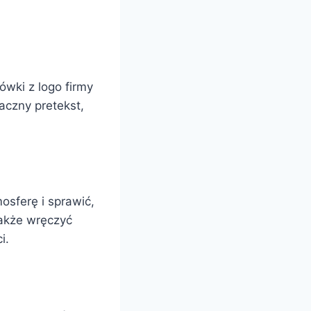
ówki z logo firmy
aczny pretekst,
osferę i sprawić,
także wręczyć
i.