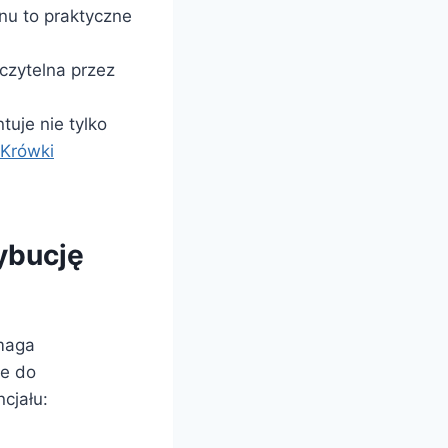
nu to praktyczne
czytelna przez
uje nie tylko
Krówki
ybucję
maga
ie do
cjału: