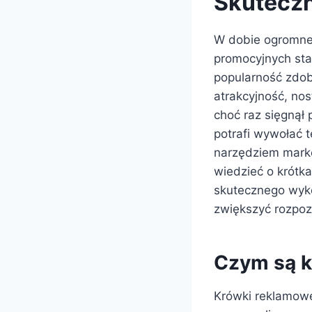
Skuteczn
W dobie ogromnej 
promocyjnych sta
popularność zdob
atrakcyjność, no
choć raz sięgnął
potrafi wywołać 
narzędziem marke
wiedzieć o krótk
skutecznego wykor
zwiększyć rozpoz
Czym są k
Krówki reklamowe 