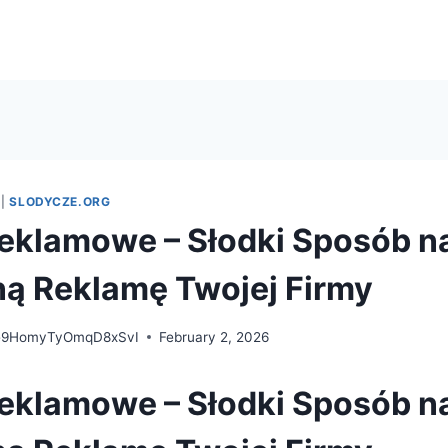
|
SLODYCZE.ORG
eklamowe – Słodki Sposób n
ą Reklamę Twojej Firmy
e9HomyTyOmqD8xSvI
February 2, 2026
eklamowe – Słodki Sposób n