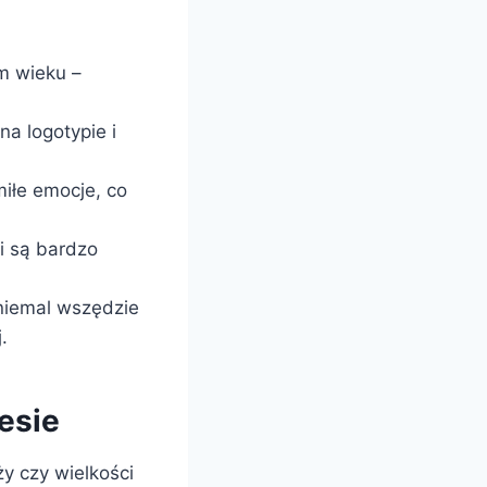
m wieku –
a logotypie i
iłe emocje, co
i są bardzo
niemal wszędzie
.
esie
y czy wielkości