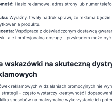
omość:
Hasło reklamowe, adres strony lub numer telefo
uku:
Wyraźny, trwały nadruk sprawi, że reklama będzie 
żytkowania produktu.
centa:
Współpraca z doświadczonym dostawcą gwarant
ki, ale i profesjonalną obsługę – przykładem może być
e wskazówki na skuteczną dystr
eklamowych
rówek reklamowych w działaniach promocyjnych nie wy
strategii – często wystarczy kreatywność i dopasowan
o kilka sposobów na maksymalne wykorzystanie ich poten