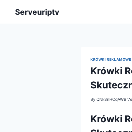
Skip
Serveuriptv
to
content
KRÓWKI REKLAMOWE
Krówki R
Skuteczn
By
QNkSnHCqAWBr7
Krówki R