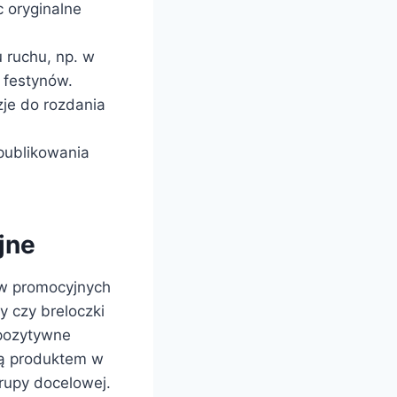
 oryginalne
 ruchu, np. w
 festynów.
zje do rozdania
publikowania
jne
ów promocyjnych
y czy breloczki
 pozytywne
są produktem w
rupy docelowej.