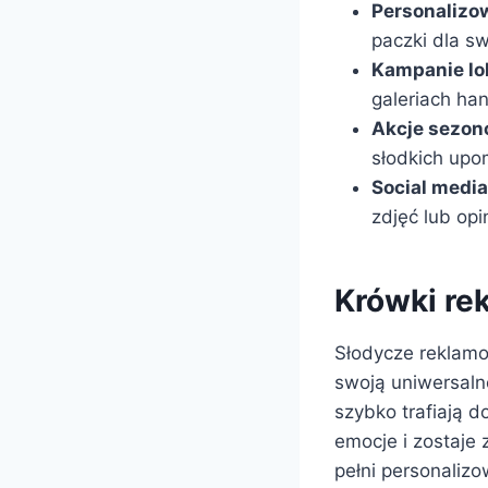
Personalizo
paczki dla s
Kampanie lo
galeriach ha
Akcje sezon
słodkich upo
Social media
zdjęć lub opi
Krówki re
Słodycze reklamo
swoją uniwersaln
szybko trafiają 
emocje i zostaje
pełni personaliz