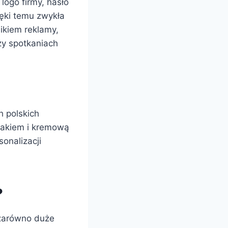
ogo firmy, hasło
ęki temu zwykła
ikiem reklamy,
zy spotkaniach
h polskich
makiem i kremową
onalizacji
?
 zarówno duże