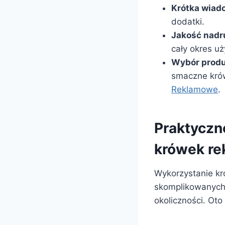
Krótka wiad
dodatki.
Jakość nadr
cały okres u
Wybór produ
smaczne krów
Reklamowe
.
Praktyczn
krówek r
Wykorzystanie k
skomplikowanych 
okoliczności. Ot