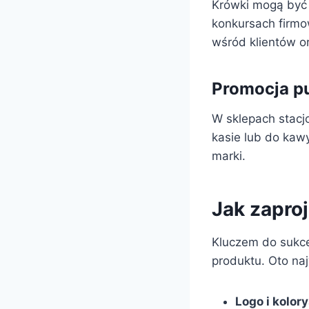
Krówki mogą być
konkursach firmo
wśród klientów o
Promocja p
W sklepach stacj
kasie lub do kaw
marki.
Jak zapro
Kluczem do sukce
produktu. Oto na
Logo i kolor