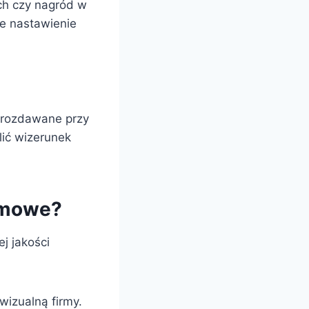
ch czy nagród w
ne nastawienie
e rozdawane przy
lić wizerunek
amowe?
j jakości
wizualną firmy.