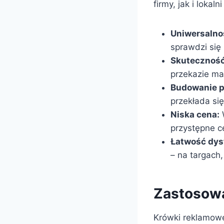
firmy, jak i lokal
Uniwersalno
sprawdzi się 
Skuteczność
przekazie mar
Budowanie p
przekłada się
Niska cena:
W
przystępne 
Łatwość dyst
– na targach
Zastosowa
Krówki reklamowe