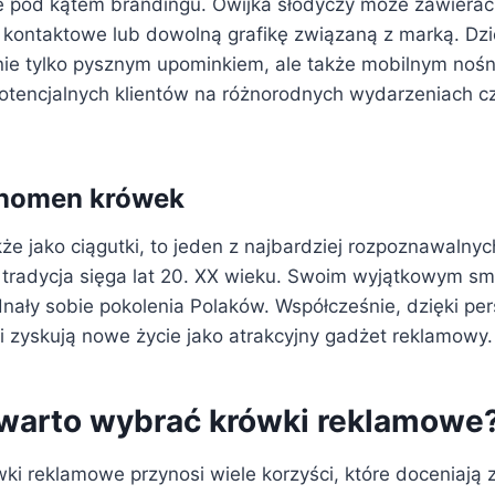
 pod kątem brandingu. Owijka słodyczy może zawierać l
kontaktowe lub dowolną grafikę związaną z marką. Dzi
 nie tylko pysznym upominkiem, ale także mobilnym nośn
 potencjalnych klientów na różnorodnych wydarzeniach c
fenomen krówek
że jako ciągutki, to jeden z najbardziej rozpoznawalnyc
h tradycja sięga lat 20. XX wieku. Swoim wyjątkowym s
nały sobie pokolenia Polaków. Współcześnie, dzięki pers
 zyskują nowe życie jako atrakcyjny gadżet reklamowy.
warto wybrać krówki reklamowe
wki reklamowe przynosi wiele korzyści, które doceniają