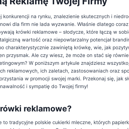
ą Reklamę Twojej Firmy
konkurencji na rynku, znalezienie skutecznych i niedro
nowi dla firm nie lada wyzwanie. Właśnie dlatego cora
ywają krówki reklamowe – słodycze, które łączą w sobi
stalgiczną wartość oraz niepowtarzalny potencjał brandi
 po charakterystycznie zawiniętą krówkę, wie, jak pozy
ten przysmak. Ale czy wiesz, że może on stać się równi
tingowym? W poniższym artykule znajdziesz wszystko,
ach reklamowych, ich zaletach, zastosowaniach oraz s
zystania w promocji swojej marki. Przekonaj się, jak s
nawalność i sympatię do Twojej firmy!
rówki reklamowe?
to tradycyjne polskie cukierki mleczne, których papierk