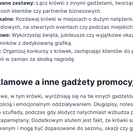
wane zestawy:
Łącz krówki z innymi gadżetami, tworząc
woich klientów czy partnerów biznesowych.
kalne:
Rozdawaj krówki w miejscach o dużym natężeniu
ndlowych, na otwartych eventach czy podczas miejskich
owe:
Wykorzystaj święta, jubileusze czy wyjątkowe oka
minków z dedykowaną grafiką.
:
Organizuj konkursy z krówek, zachęcając klientów do 
nii w zamian za słodką nagrodę.
klamowe a inne gadżety promocy
we, w tym krówki, wyróżniają się na tle innych gadżet
ością i emocjonalnym oddziaływaniem. Długopisy, notes
do szuflady, podczas gdy słodycz natychmiast wzbudza
 zapamiętany. Dodatkowym atutem jest fakt, że krówki 
owanym i mogą być dopasowane do sezonu, okazji czy g