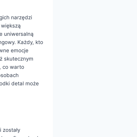
gich narzędzi
z większą
e uniwersalną
ngowy. Każdy, kto
tywne emocje
eż skutecznym
 co warto
posobach
łodki detal może
i zostały