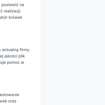
o postawić na
realizacji.
wybór krówek
ą wizualną firmy.
 jakości plik
eruje pomoc w
testowanie
ówek oraz