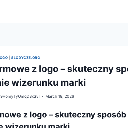
LOGO
|
SLODYCZE.ORG
irmowe z logo – skuteczny s
ie wizerunku marki
e9HomyTyOmqD8xSvI
March 18, 2026
rmowe z logo – skuteczny sposób
 wizerunku marki