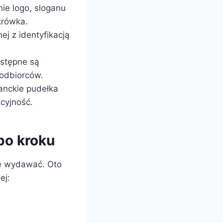
ie logo, sloganu
krówka.
j z identyfikacją
ostępne są
 odbiorców.
nckie pudełka
kcyjność.
po kroku
ię wydawać. Oto
ej: