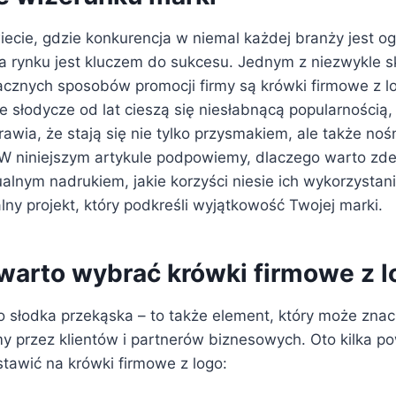
iecie, gdzie konkurencja w niemal każdej branży jest o
na rynku jest kluczem do sukcesu. Jednym z niezwykle s
cznych sposobów promocji firmy są krówki firmowe z l
ie słodycze od lat cieszą się niesłabnącą popularnością, 
rawia, że stają się nie tylko przysmakiem, ale także noś
W niniejszym artykule podpowiemy, dlaczego warto zd
alnym nadrukiem, jakie korzyści niesie ich wykorzystani
ny projekt, który podkreśli wyjątkowość Twojej marki.
warto wybrać krówki firmowe z 
lko słodka przekąska – to także element, który może zn
my przez klientów i partnerów biznesowych. Oto kilka p
tawić na krówki firmowe z logo: