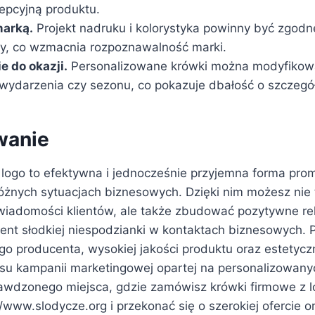
epcyjną produktu.
marką.
Projekt nadruku i kolorystyka powinny być zgodne
my, co wzmacnia rozpoznawalność marki.
 do okazji.
Personalizowane krówki można modyfikow
wydarzenia czy sezonu, co pokazuje dbałość o szczegół
anie
logo to efektywna i jednocześnie przyjemna forma promo
óżnych sytuacjach biznesowych. Dzięki nim możesz nie 
iadomości klientów, ale także zbudować pozytywne rel
nt słodkiej niespodzianki w kontaktach biznesowych. 
go producenta, wysokiej jakości produktu oraz estetycz
esu kampanii marketingowej opartej na personalizowany
rawdzonego miejsca, gdzie zamówisz krówki firmowe z l
//www.slodycze.org i przekonać się o szerokiej ofercie o