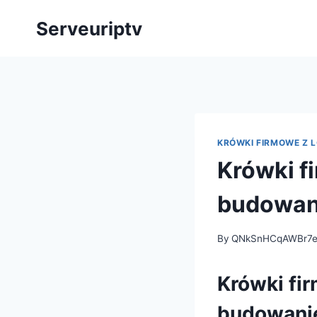
Skip
Serveuriptv
to
content
KRÓWKI FIRMOWE Z 
Krówki f
budowan
By
QNkSnHCqAWBr7
Krówki fi
budowanie