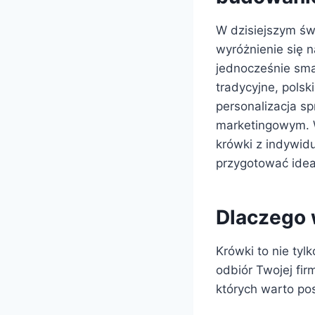
W dzisiejszym św
wyróżnienie się 
jednocześnie sma
tradycyjne, polsk
personalizacja sp
marketingowym. 
krówki z indywidu
przygotować ideal
Dlaczego 
Krówki to nie ty
odbiór Twojej fir
których warto pos