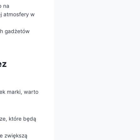
b na
j atmosfery w
ch gadżetów
ez
ek marki, warto
ze, które będą
e zwiększą