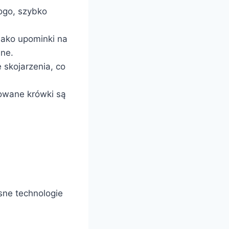
ogo, szybko
jako upominki na
ine.
 skojarzenia, co
owane krówki są
sne technologie