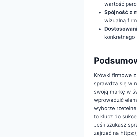
wartość perc
Spójność z 
wizualną fir
Dostosowanie
konkretnego 
Podsumow
Krówki firmowe z 
sprawdza się w r
swoją markę w św
wprowadzić eleme
wyborze rzetelne
to klucz do sukc
Jeśli szukasz sp
zajrzeć na https: