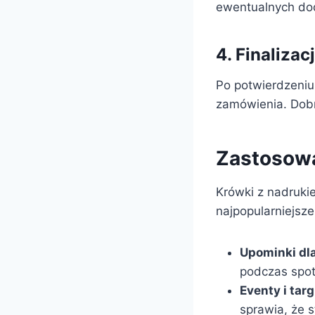
ewentualnych doda
4. Finaliza
Po potwierdzeniu 
zamówienia. Dobre
Zastosowa
Krówki z nadruki
najpopularniejsz
Upominki dla
podczas spot
Eventy i targ
sprawia, że 