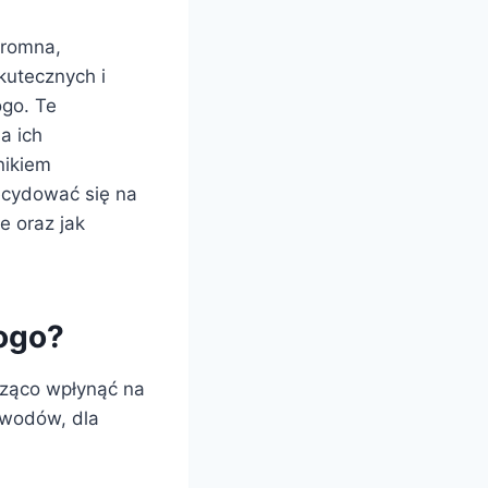
gromna,
kutecznych i
ogo. Te
a ich
nikiem
ecydować się na
e oraz jak
logo?
acząco wpłynąć na
owodów, dla