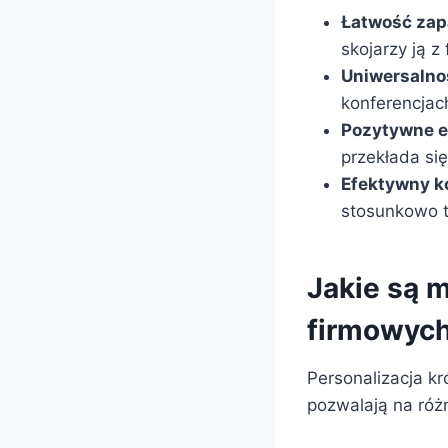
Łatwość zap
skojarzy ją z
Uniwersalno
konferencjac
Pozytywne e
przekłada się
Efektywny k
stosunkowo ta
Jakie są 
firmowyc
Personalizacja k
pozwalają na róż