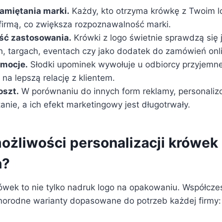
amiętania marki.
Każdy, kto otrzyma krówkę z Twoim l
 firmą, co zwiększa rozpoznawalność marki.
ść zastosowania.
Krówki z logo świetnie sprawdzą się 
h, targach, eventach czy jako dodatek do zamówień onl
mocje.
Słodki upominek wywołuje u odbiorcy przyjemne
 na lepszą relację z klientem.
oszt.
W porównaniu do innych form reklamy, personaliz
nie, a ich efekt marketingowy jest długotrwały.
możliwości personalizacji krówek
h?
rówek to nie tylko nadruk logo na opakowaniu. Współcze
norodne warianty dopasowane do potrzeb każdej firmy: