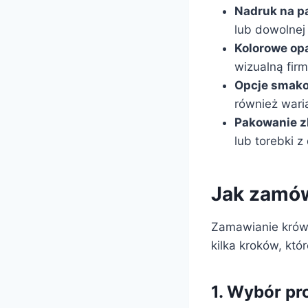
Nadruk na p
lub dowolnej 
Kolorowe op
wizualną firm
Opcje smak
również wari
Pakowanie z
lub torebki z
Jak zamów
Zamawianie krówe
kilka kroków, któ
1. Wybór pr