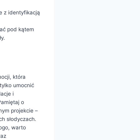
 z identyfikacją
ać pod kątem
y.
cji, która
tylko umocnić
acje i
Pamiętaj o
nym projekcie –
ch słodyczach.
ogo, warto
raz