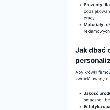
Prezenty dl
podziękowani
pracy.
Materiały r
reklamowych,
Jak dbać 
personali
Aby krówki firmo
zwrócić uwagę na
Jakość prod
smaczne i b
Estetyka op