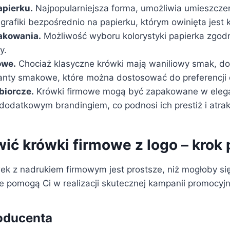
apierku.
Najpopularniejsza forma, umożliwia umieszczen
grafiki bezpośrednio na papierku, którym owinięta jest 
akowania.
Możliwość wyboru kolorystyki papierka zgodne
y.
owe.
Chociaż klasyczne krówki mają waniliowy smak, d
anty smakowe, które można dostosować do preferencji
biorcze.
Krówki firmowe mogą być zapakowane w elega
 dodatkowym brandingiem, co podnosi ich prestiż i atra
ić krówki firmowe z logo – krok 
k z nadrukiem firmowym jest prostsze, niż mogłoby s
re pomogą Ci w realizacji skutecznej kampanii promocyjn
oducenta