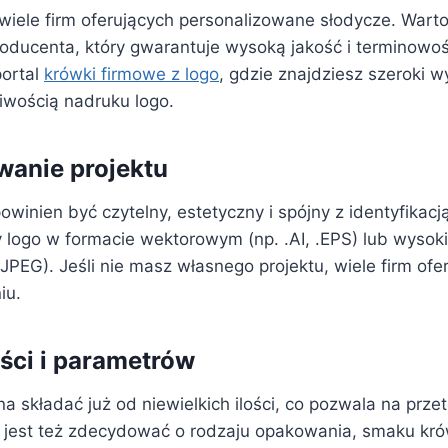
 wiele firm oferujących personalizowane słodycze. Wart
ducenta, który gwarantuje wysoką jakość i terminowość 
portal
krówki firmowe z logo
, gdzie znajdziesz szeroki 
iwością nadruku logo.
wanie projektu
owinien być czytelny, estetyczny i spójny z identyfikacj
logo w formacie wektorowym (np. .AI, .EPS) lub wysokiej
.JPEG). Jeśli nie masz własnego projektu, wiele firm of
iu.
ości i parametrów
 składać już od niewielkich ilości, co pozwala na prze
 jest też zdecydować o rodzaju opakowania, smaku kr