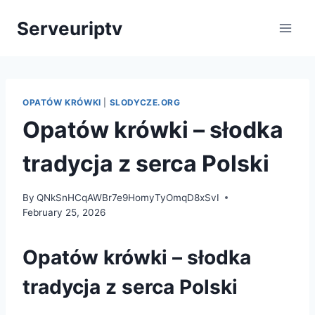
Skip
Serveuriptv
to
content
OPATÓW KRÓWKI
|
SLODYCZE.ORG
Opatów krówki – słodka
tradycja z serca Polski
By
QNkSnHCqAWBr7e9HomyTyOmqD8xSvI
February 25, 2026
Opatów krówki – słodka
tradycja z serca Polski