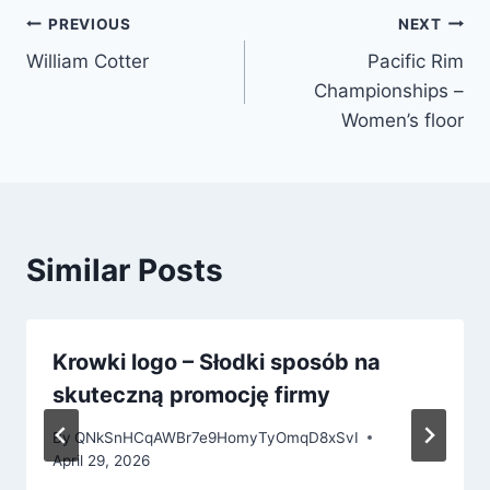
Post
PREVIOUS
NEXT
William Cotter
Pacific Rim
navigation
Championships –
Women’s floor
Similar Posts
Krowki logo – Słodki sposób na
skuteczną promocję firmy
By
QNkSnHCqAWBr7e9HomyTyOmqD8xSvI
April 29, 2026