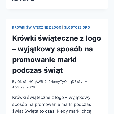
ŚWIĄTECZNE
Z
LOGO
–
WYJĄTKOWY
KRÓWKI ŚWIĄTECZNE Z LOGO
|
SLODYCZE.ORG
SPOSÓB
NA
Krówki świąteczne z logo
PROMOCJĘ
I
– wyjątkowy sposób na
PREZENTY
promowanie marki
podczas świąt
By
QNkSnHCqAWBr7e9HomyTyOmqD8xSvI
April 29, 2026
Krówki świąteczne z logo – wyjątkowy
sposób na promowanie marki podczas
świąt Święta to czas, kiedy marki chcą