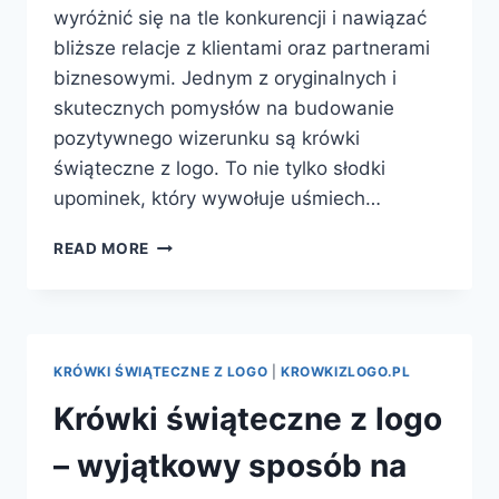
wyróżnić się na tle konkurencji i nawiązać
bliższe relacje z klientami oraz partnerami
biznesowymi. Jednym z oryginalnych i
skutecznych pomysłów na budowanie
pozytywnego wizerunku są krówki
świąteczne z logo. To nie tylko słodki
upominek, który wywołuje uśmiech…
KRÓWKI
READ MORE
ŚWIĄTECZNE
Z
LOGO
–
WYJĄTKOWY
KRÓWKI ŚWIĄTECZNE Z LOGO
|
KROWKIZLOGO.PL
SPOSÓB
NA
Krówki świąteczne z logo
PROMOWANIE
MARKI
– wyjątkowy sposób na
PODCZAS