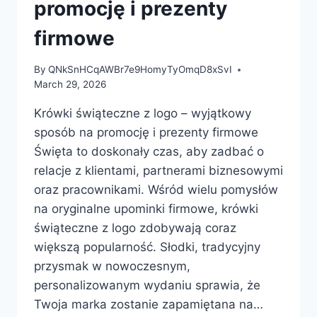
ŚWIĄT
promocję i prezenty
firmowe
By
QNkSnHCqAWBr7e9HomyTyOmqD8xSvI
March 29, 2026
Krówki świąteczne z logo – wyjątkowy
sposób na promocję i prezenty firmowe
Święta to doskonały czas, aby zadbać o
relacje z klientami, partnerami biznesowymi
oraz pracownikami. Wśród wielu pomysłów
na oryginalne upominki firmowe, krówki
świąteczne z logo zdobywają coraz
większą popularność. Słodki, tradycyjny
przysmak w nowoczesnym,
personalizowanym wydaniu sprawia, że
Twoja marka zostanie zapamiętana na…