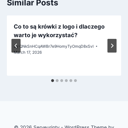
Similar Posts
Co to są krówki z logo i dlaczego
warto je wykorzystać?
By
QNkSnHCqAWBr7e9HomyTyOmqD8xSvI
March 17, 2026
© 2026 Serveuriptv - WordPress Theme by