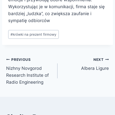
Wykorzystując je w komunikacji, firma staje się
bardziej „ludzka”, co zwiększa zaufanie i
sympatię odbiorców
Post
#
krówki na prezent firmowy
Tags:
Post
PREVIOUS
NEXT
Nizhny Novgorod
Albera Ligure
navigation
Research Institute of
Radio Engineering