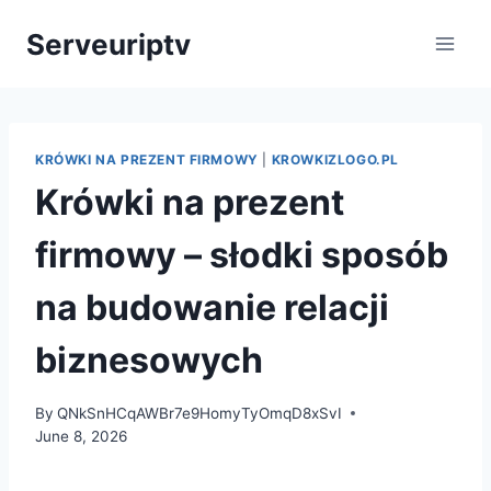
Skip
Serveuriptv
to
content
KRÓWKI NA PREZENT FIRMOWY
|
KROWKIZLOGO.PL
Krówki na prezent
firmowy – słodki sposób
na budowanie relacji
biznesowych
By
QNkSnHCqAWBr7e9HomyTyOmqD8xSvI
June 8, 2026