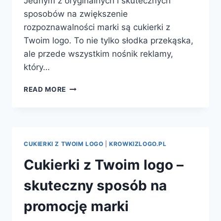
Jednym z oryginalnych i skutecznych
sposobów na zwiększenie
rozpoznawalności marki są cukierki z
Twoim logo. To nie tylko słodka przekąska,
ale przede wszystkim nośnik reklamy,
który…
CUKIERKI
READ MORE
Z
TWOIM
LOGO
–
SKUTECZNA
CUKIERKI Z TWOIM LOGO
|
KROWKIZLOGO.PL
I
SŁODKA
Cukierki z Twoim logo –
FORMA
PROMOCJI
skuteczny sposób na
promocję marki