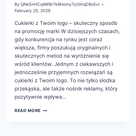
By
QNkSnHCqAWBr7e9HomyTyOmqD8xSvI
February 25, 2026
Cukierki z Twoim logo – skuteczny sposób
na promocję marki W dzisiejszych czasach,
gdy konkurencja na rynku jest coraz
większa, firmy poszukują oryginalnych i
skutecznych metod na wyróżnienie się
wśród klientów. Jednym z ciekawszych i
jednocześnie przyjemnych rozwiązań są
cukierki z Twoim logo. To nie tylko słodka
przekąska, ale także nośnik reklamy, który
pozytywnie wpływa…
CUKIERKI
READ MORE
Z
TWOIM
LOGO
–