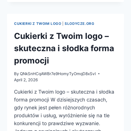
TWOIM
LOGO
–
SKUTECZNA
CUKIERKI Z TWOIM LOGO
|
SLODYCZE.ORG
I
SŁODKA
Cukierki z Twoim logo –
FORMA
PROMOCJI
skuteczna i słodka forma
promocji
By
QNkSnHCqAWBr7e9HomyTyOmqD8xSvI
April 2, 2026
Cukierki z Twoim logo – skuteczna i słodka
forma promocji W dzisiejszych czasach,
gdy rynek jest pełen różnorodnych
produktów i usług, wyróżnienie się na tle
konkurencji to prawdziwe wyzwanie.