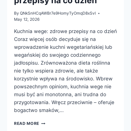
przepisy na co dzień
By
QNkSnHCqAWBr7e9HomyTyOmqD8xSvI
May 12, 2026
Kuchnia wege: zdrowe przepisy na co dzień
Coraz więcej osób decyduje się na
wprowadzenie kuchni wegetariańskiej lub
wegańskiej do swojego codziennego
jadłospisu. Zrównoważona dieta roślinna
nie tylko wspiera zdrowie, ale także
korzystnie wpływa na środowisko. Wbrew
powszechnym opiniom, kuchnia wege nie
musi być ani monotonna, ani trudna do
przygotowania. Wręcz przeciwnie – oferuje
bogactwo smaków,…
KUCHNIA
READ MORE
WEGE: