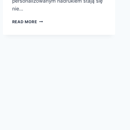
personalizowanym nadrukiem stają się
nie…
KROWKI
READ MORE
Z
LOGO
FIRMY
–
SKUTECZNA
I
SŁODKA
FORMA
PROMOCJI