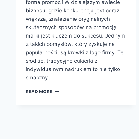
forma promocji W dzisiejszym świecie
biznesu, gdzie konkurencja jest coraz
większa, znalezienie oryginalnych i
skutecznych sposobów na promocję
marki jest kluczem do sukcesu. Jednym
z takich pomysłów, który zyskuje na
popularności, są krowki z logo firmy. Te
słodkie, tradycyjne cukierki z
indywidualnym nadrukiem to nie tylko
smaczny…
KROWKI
READ MORE
Z
LOGO
FIRMY
–
SKUTECZNA
I
SŁODKA