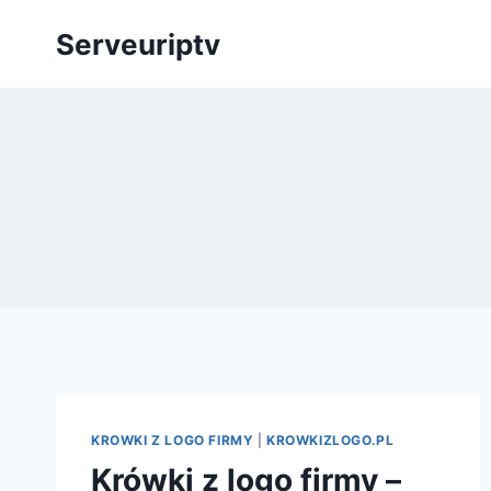
Skip
Serveuriptv
to
content
KROWKI Z LOGO FIRMY
|
KROWKIZLOGO.PL
Krówki z logo firmy –