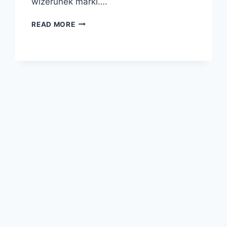
wizerunek marki….
KRÓWKI
READ MORE
Z
LOGO
FIRMY
–
SKUTECZNY
SPOSÓB
NA
BUDOWANIE
MARKI