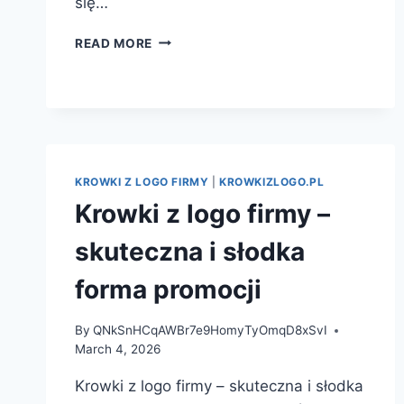
się…
KRÓWKI
READ MORE
Z
LOGO
FIRMY
–
SKUTECZNA
I
SŁODKA
KROWKI Z LOGO FIRMY
|
KROWKIZLOGO.PL
FORMA
Krowki z logo firmy –
PROMOCJI
skuteczna i słodka
forma promocji
By
QNkSnHCqAWBr7e9HomyTyOmqD8xSvI
March 4, 2026
Krowki z logo firmy – skuteczna i słodka