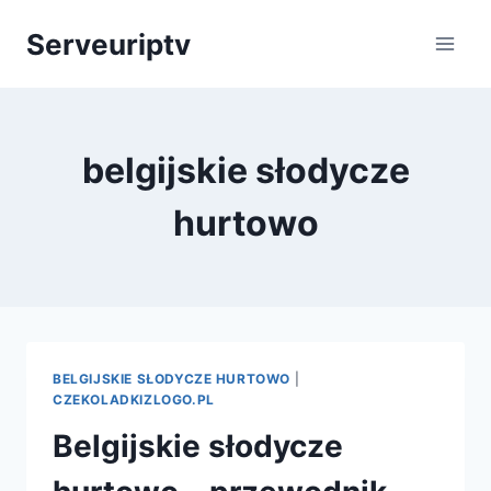
Skip
Serveuriptv
to
content
belgijskie słodycze
hurtowo
BELGIJSKIE SŁODYCZE HURTOWO
|
CZEKOLADKIZLOGO.PL
Belgijskie słodycze