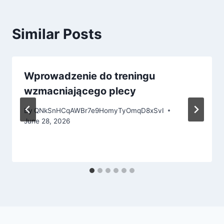
Similar Posts
Wprowadzenie do treningu
wzmacniającego plecy
By
QNkSnHCqAWBr7e9HomyTyOmqD8xSvI
June 28, 2026