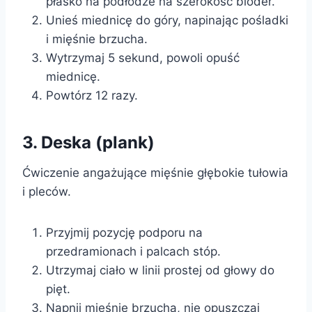
płasko na podłodze na szerokość bioder.
Unieś miednicę do góry, napinając pośladki
i mięśnie brzucha.
Wytrzymaj 5 sekund, powoli opuść
miednicę.
Powtórz 12 razy.
3. Deska (plank)
Ćwiczenie angażujące mięśnie głębokie tułowia
i pleców.
Przyjmij pozycję podporu na
przedramionach i palcach stóp.
Utrzymaj ciało w linii prostej od głowy do
pięt.
Napnij mięśnie brzucha, nie opuszczaj