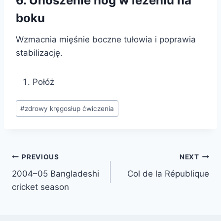
6. Unoszenie nóg w leżeniu na
boku
Wzmacnia mięśnie boczne tułowia i poprawia
stabilizację.
Połóż
Post
#
zdrowy kręgosłup ćwiczenia
Tags:
Post
PREVIOUS
NEXT
2004–05 Bangladeshi
Col de la République
navigation
cricket season