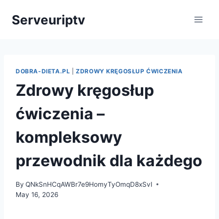
Skip
Serveuriptv
to
content
DOBRA-DIETA.PL
|
ZDROWY KRĘGOSŁUP ĆWICZENIA
Zdrowy kręgosłup
ćwiczenia –
kompleksowy
przewodnik dla każdego
By
QNkSnHCqAWBr7e9HomyTyOmqD8xSvI
May 16, 2026