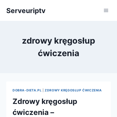
Skip
Serveuriptv
to
content
zdrowy kręgosłup
ćwiczenia
DOBRA-DIETA.PL
|
ZDROWY KRĘGOSŁUP ĆWICZENIA
Zdrowy kręgosłup
ćwiczenia –