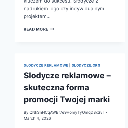
kluczem do sukcesu. Słodycze z
nadrukiem logo czy indywidualnym
projektem…
WPROWADZENIE
READ MORE
DO
ŚWIATA
SŁODYCZY
REKLAMOWYCH
SŁODYCZE REKLAMOWE
|
SLODYCZE.ORG
Slodycze reklamowe –
skuteczna forma
promocji Twojej marki
By
QNkSnHCqAWBr7e9HomyTyOmqD8xSvI
March 4, 2026