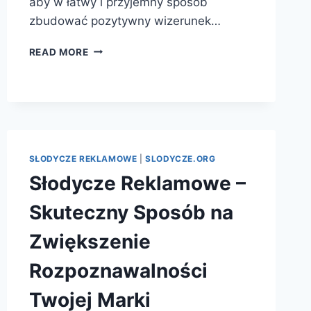
aby w łatwy i przyjemny sposób
zbudować pozytywny wizerunek…
SŁODYCZE
READ MORE
REKLAMOWE
–
SKUTECZNA
FORMA
PROMOCJI
TWOJEJ
MARKI
SŁODYCZE REKLAMOWE
|
SLODYCZE.ORG
Słodycze Reklamowe –
Skuteczny Sposób na
Zwiększenie
Rozpoznawalności
Twojej Marki