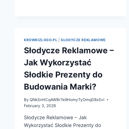
FORMA
PROMOCJI
TWOJEJ
MARKI
KROWKIZLOGO.PL
|
SŁODYCZE REKLAMOWE
Słodycze Reklamowe –
Jak Wykorzystać
Słodkie Prezenty do
Budowania Marki?
By
QNkSnHCqAWBr7e9HomyTyOmqD8xSvI
February 3, 2026
Słodycze Reklamowe – Jak
Wykorzystać Słodkie Prezenty do