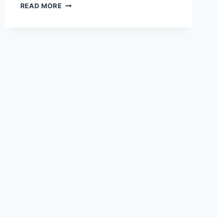
SŁODYCZE
READ MORE
REKLAMOWE
–
SKUTECZNY
SPOSÓB
NA
ZWIĘKSZENIE
ROZPOZNAWALNOŚCI
TWOJEJ
MARKI