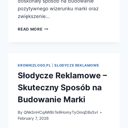
doskonały sposób na budowanie
pozytywnego wizerunku marki oraz
zwiększenie…
SŁODYCZE
READ MORE
REKLAMOWE
–
SKUTECZNY
SPOSÓB
NA
PROMOCJĘ
KROWKIZLOGO.PL
|
SŁODYCZE REKLAMOWE
TWOJEJ
Słodycze Reklamowe –
MARKI
Skuteczny Sposób na
Budowanie Marki
By
QNkSnHCqAWBr7e9HomyTyOmqD8xSvI
February 7, 2026