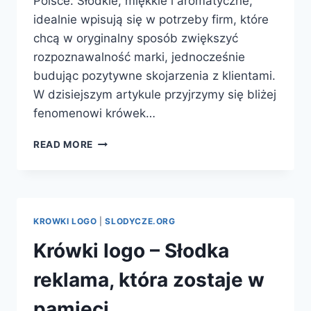
Polsce. Słodkie, miękkie i aromatyczne,
idealnie wpisują się w potrzeby firm, które
chcą w oryginalny sposób zwiększyć
rozpoznawalność marki, jednocześnie
budując pozytywne skojarzenia z klientami.
W dzisiejszym artykule przyjrzymy się bliżej
fenomenowi krówek…
KROWKI
READ MORE
LOGO
–
SŁODKI
SPOSÓB
NA
KROWKI LOGO
|
SLODYCZE.ORG
SKUTECZNĄ
PROMOCJĘ
Krówki logo – Słodka
FIRMY
reklama, która zostaje w
pamięci