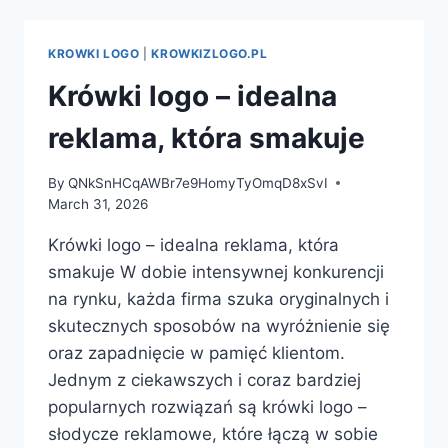
SŁODKA
REKLAMA,
KTÓRA
KROWKI LOGO
|
KROWKIZLOGO.PL
ZOSTAJE
W
Krówki logo – idealna
PAMIĘCI
reklama, która smakuje
By
QNkSnHCqAWBr7e9HomyTyOmqD8xSvI
March 31, 2026
Krówki logo – idealna reklama, która
smakuje W dobie intensywnej konkurencji
na rynku, każda firma szuka oryginalnych i
skutecznych sposobów na wyróżnienie się
oraz zapadnięcie w pamięć klientom.
Jednym z ciekawszych i coraz bardziej
popularnych rozwiązań są krówki logo –
słodycze reklamowe, które łączą w sobie