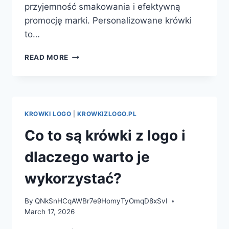
przyjemność smakowania i efektywną
promocję marki. Personalizowane krówki
to…
KRÓWKI
READ MORE
LOGO
–
IDEALNA
REKLAMA,
KTÓRA
KROWKI LOGO
|
KROWKIZLOGO.PL
SMAKUJE
Co to są krówki z logo i
dlaczego warto je
wykorzystać?
By
QNkSnHCqAWBr7e9HomyTyOmqD8xSvI
March 17, 2026