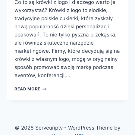
Co to są krówki z logo i dlaczego warto je
wykorzystać? Krówki z logo to słodkie,
tradycyjne polskie cukierki, które zyskały
nową popularność dzięki personalizacji
opakowań. To nie tylko pyszna przekąska,
ale również skuteczne narzędzie
marketingowe. Firmy, które decydują się na
krówki z własnym logo, mogą w oryginalny
sposób promować swoją markę podczas
eventów, konferencji,…
CO
READ MORE
TO
SĄ
KRÓWKI
Z
LOGO
I
© 2026 Serveuriptv - WordPress Theme by
DLACZEGO