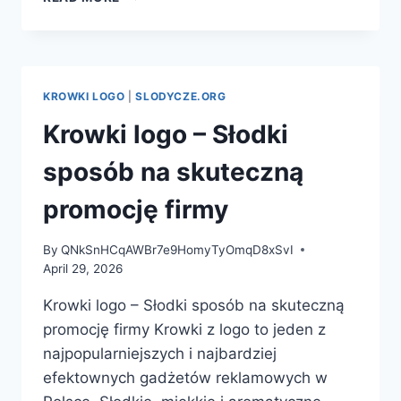
TO
SĄ
KRÓWKI
Z
LOGO
KROWKI LOGO
|
SLODYCZE.ORG
I
DLACZEGO
Krowki logo – Słodki
WARTO
JE
sposób na skuteczną
WYBRAĆ?
promocję firmy
By
QNkSnHCqAWBr7e9HomyTyOmqD8xSvI
April 29, 2026
Krowki logo – Słodki sposób na skuteczną
promocję firmy Krowki z logo to jeden z
najpopularniejszych i najbardziej
efektownych gadżetów reklamowych w