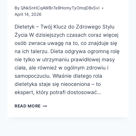
By
QNkSnHCqAWBr7e9HomyTyOmqD8xSvI
April 14, 2026
Dietetyk – Twój Klucz do Zdrowego Stylu
Życia W dzisiejszych czasach coraz więcej
osób zwraca uwagę na to, co znajduje się
na ich talerzu. Dieta odgrywa ogromną rolę
nie tylko w utrzymaniu prawidłowej masy
ciała, ale również w ogólnym zdrowiu i
samopoczuciu. Właśnie dlatego rola
dietetyka staje się nieoceniona – to
ekspert, który potrafi dostosować…
DIETETYK
READ MORE
–
TWÓJ
KLUCZ
DO