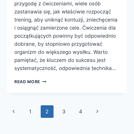
przygodę z ćwiczeniami, wiele osób
zastanawia się, jak właściwie rozpocząć
trening, aby uniknąć kontuzji, zniechęcenia
i osiągnąć zamierzone cele. Ćwiczenia dla
początkujących powinny być odpowiednio
dobrane, by stopniowo przygotować
organizm do większego wysiłku. Warto
pamiętać, że kluczem do sukcesu jest
systematyczność, odpowiednia technika…
ĆWICZENIA
READ MORE
DLA
POCZĄTKUJĄCYCH
–
JAK
Page
Previous
Next
1
2
3
4
ZACZĄĆ
TRENING
navigation
Page
Page
KROK
PO