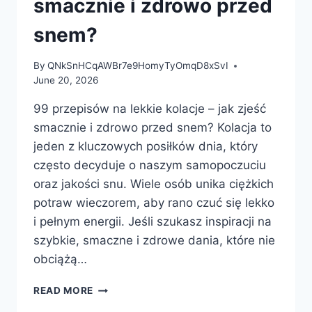
smacznie i zdrowo przed
snem?
By
QNkSnHCqAWBr7e9HomyTyOmqD8xSvI
June 20, 2026
99 przepisów na lekkie kolacje – jak zjeść
smacznie i zdrowo przed snem? Kolacja to
jeden z kluczowych posiłków dnia, który
często decyduje o naszym samopoczuciu
oraz jakości snu. Wiele osób unika ciężkich
potraw wieczorem, aby rano czuć się lekko
i pełnym energii. Jeśli szukasz inspiracji na
szybkie, smaczne i zdrowe dania, które nie
obciążą…
99
READ MORE
PRZEPISÓW