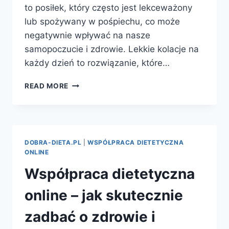
to posiłek, który często jest lekceważony
lub spożywany w pośpiechu, co może
negatywnie wpływać na nasze
samopoczucie i zdrowie. Lekkie kolacje na
każdy dzień to rozwiązanie, które…
LEKKIE
READ MORE
KOLACJE
NA
KAŻDY
DZIEŃ
–
DOBRA-DIETA.PL
|
WSPÓŁPRACA DIETETYCZNA
JAK
ONLINE
WYBRAĆ
Współpraca dietetyczna
IDEALNE
DANIA
online – jak skutecznie
NA
WIECZÓR?
zadbać o zdrowie i