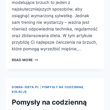
modelujące brzuch to jeden z
najskuteczniejszych sposobów, aby
osiągnąć wymarzoną sylwetkę. Jednak
sam trening nie wystarczy – ważna jest
również odpowiednia technika, regularność
oraz zbilansowana dieta. W tym artykule
przybliżę Ci najlepsze ćwiczenia na brzuch,
które pomogą wyrzeźbić mięśnie,…
ĆWICZENIA
READ MORE
MODELUJĄCE
BRZUCH
–
KLUCZ
DO
DOBRA-DIETA.PL
|
POMYSŁY NA CODZIENNĄ
PŁASKIEGO
KOLACJĘ
I
Pomysły na codzienną
JĘDRNEGO
BRZUCHA