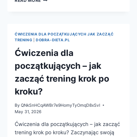
READ MORE
DANIA
DO
PRACY
–
JAK
ĆWICZENIA DLA POCZĄTKUJĄCYCH JAK ZACZĄĆ
KOMPONOWAĆ
TRENING
|
DOBRA-DIETA.PL
SMACZNE
Ćwiczenia dla
I
POŻYWNE
początkujących – jak
POSIŁKI
NA
zacząć trening krok po
CAŁY
DZIEŃ?
kroku?
By
QNkSnHCqAWBr7e9HomyTyOmqD8xSvI
May 31, 2026
Ćwiczenia dla początkujących – jak zacząć
trening krok po kroku? Zaczynając swoją