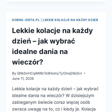
NA
LEKKIE
KOLACJE
–
DOBRA-DIETA.PL
|
LEKKIE KOLACJE NA KAŻDY DZIEŃ
JAK
ZJEŚĆ
Lekkie kolacje na każdy
SMACZNIE
I
dzień – jak wybrać
ZDROWO
PRZED
idealne dania na
SNEM?
wieczór?
By
QNkSnHCqAWBr7e9HomyTyOmqD8xSvI
June 11, 2026
Lekkie kolacje na każdy dzień – jak wybrać
idealne dania na wieczór? W dzisiejszym
zabieganym świecie coraz więcej osób
zwraca uwagę na to, co i kiedy je. Kolacja