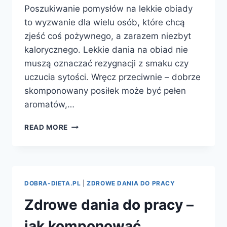
Poszukiwanie pomysłów na lekkie obiady
to wyzwanie dla wielu osób, które chcą
zjeść coś pożywnego, a zarazem niezbyt
kalorycznego. Lekkie dania na obiad nie
muszą oznaczać rezygnacji z smaku czy
uczucia sytości. Wręcz przeciwnie – dobrze
skomponowany posiłek może być pełen
aromatów,…
POMYSŁY
READ MORE
NA
LEKKIE
OBIADY
–
JAK
DOBRA-DIETA.PL
|
ZDROWE DANIA DO PRACY
JE
PRZYGOTOWAĆ,
Zdrowe dania do pracy –
BY
BYŁY
jak komponować