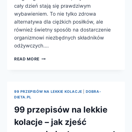
cały dzień stają się prawdziwym
wybawieniem. To nie tylko zdrowa
alternatywa dla ciężkich posiłków, ale
również świetny sposób na dostarczenie
organizmowi niezbędnych składników
odżywczych….
SZYBKIE
READ MORE
SAŁATKI
NA
CAŁY
DZIEŃ
–
99 PRZEPISÓW NA LEKKIE KOLACJE
|
DOBRA-
ZDROWE
DIETA.PL
I
99 przepisów na lekkie
PYSZNE
PROPOZYCJE
kolacje – jak zjeść
NA
KAŻDĄ
PORĘ