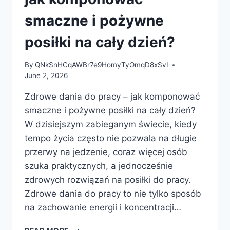
SMACZNE
I
smaczne i pożywne
ZDROWE?
posiłki na cały dzień?
By
QNkSnHCqAWBr7e9HomyTyOmqD8xSvI
June 2, 2026
Zdrowe dania do pracy – jak komponować
smaczne i pożywne posiłki na cały dzień?
W dzisiejszym zabieganym świecie, kiedy
tempo życia często nie pozwala na długie
przerwy na jedzenie, coraz więcej osób
szuka praktycznych, a jednocześnie
zdrowych rozwiązań na posiłki do pracy.
Zdrowe dania do pracy to nie tylko sposób
na zachowanie energii i koncentracji…
ZDROWE