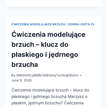
DIETETYCZNA
ONLINE
–
JAK
SKUTECZNIE
ĆWICZENIA MODELUJĄCE BRZUCH
|
DOBRA-DIETA.PL
ZADBAĆ
O
Ćwiczenia modelujące
ZDROWIE
I
brzuch – klucz do
SYLWETKĘ
ZDALNIE?
płaskiego i jędrnego
brzucha
By
QNkSnHCqAWBr7e9HomyTyOmqD8xSvI
June 9, 2026
Ćwiczenia modelujące brzuch – klucz do
płaskiego i jędrnego brzucha Marzysz o
płaskim, jędrnym brzuchu? Ćwiczenia