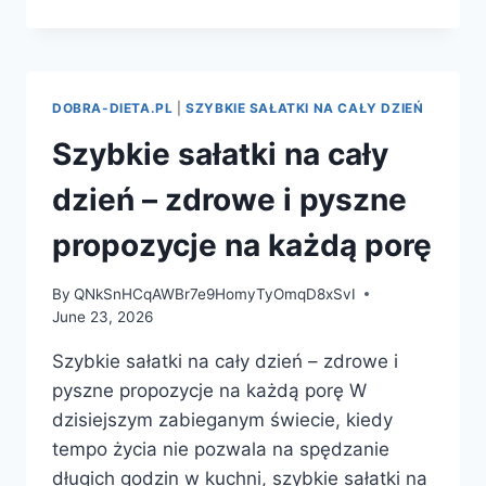
Z
KURCZAKA
NA
KAŻDY
DZIEŃ
DOBRA-DIETA.PL
|
SZYBKIE SAŁATKI NA CAŁY DZIEŃ
–
POMYSŁY
Szybkie sałatki na cały
NA
PYSZNE
dzień – zdrowe i pyszne
I
SZYBKIE
propozycje na każdą porę
DANIA
By
QNkSnHCqAWBr7e9HomyTyOmqD8xSvI
June 23, 2026
Szybkie sałatki na cały dzień – zdrowe i
pyszne propozycje na każdą porę W
dzisiejszym zabieganym świecie, kiedy
tempo życia nie pozwala na spędzanie
długich godzin w kuchni, szybkie sałatki na