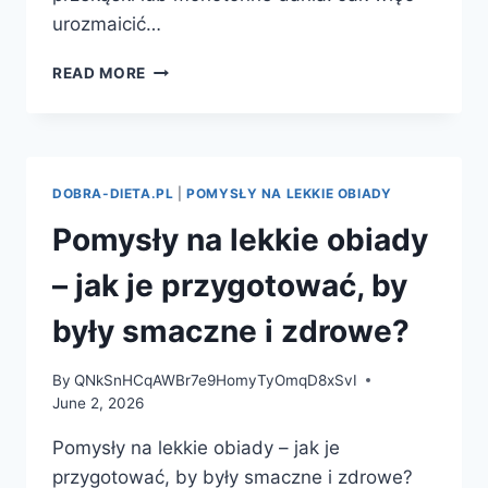
urozmaicić…
POMYSŁY
READ MORE
NA
CODZIENNĄ
KOLACJĘ
–
JAK
DOBRA-DIETA.PL
|
POMYSŁY NA LEKKIE OBIADY
KOMPONOWAĆ
SZYBKIE
Pomysły na lekkie obiady
I
ZDROWE
– jak je przygotować, by
DANIA?
były smaczne i zdrowe?
By
QNkSnHCqAWBr7e9HomyTyOmqD8xSvI
June 2, 2026
Pomysły na lekkie obiady – jak je
przygotować, by były smaczne i zdrowe?